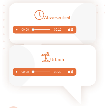
Abwesenheit
00:00
00:20
Urlaub
00:00
00:29