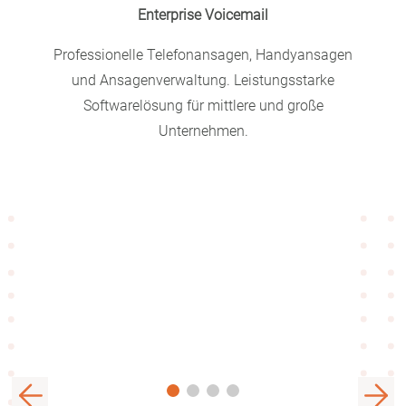
Enterprise Voicemail
tigkeit
Professionelle Telefonansagen, Handyansagen
Perfe
ung für
und Ansagenverwaltung. Leistungsstarke
für U
Softwarelösung für mittlere und große
Unternehmen.