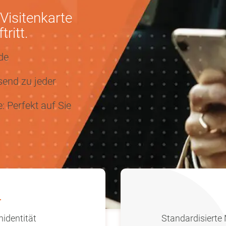
 Visitenkarte
ritt.
de
send zu jeder
 Perfekt auf Sie
l
nidentität
Standardisierte