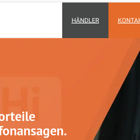
HÄNDLER
KONTA
orteile
efonansagen.