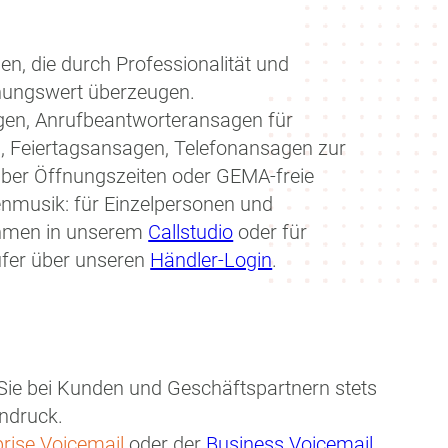
n, die durch Professionalität und
nungswert überzeugen.
en, Anrufbeantworteransagen für
n, Feiertagsansagen, Telefonansagen zur
über Öffnungszeiten oder GEMA-freie
enmusik: für Einzelpersonen und
ehmen in unserem
Callstudio
oder für
fer über unseren
Händler-Login
.
Sie bei Kunden und Geschäftspartnern stets
indruck.
prise Voicemail
oder der
Business Voicemail