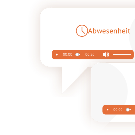
Abwesenheit
00:00
00:20
00:00