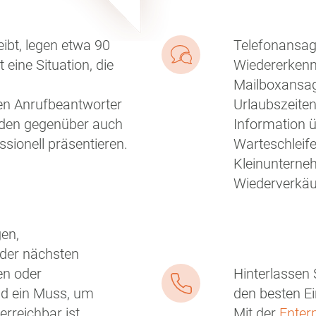
leibt, legen etwa 90
Telefonansage
 eine Situation, die
Wiedererken
Mailboxansag
en Anrufbeantworter
Urlaubszeite
nden gegenüber auch
Information 
sionell präsentieren.
Warteschleif
Kleinuntern
Wiederverkäu
en,
der nächsten
en oder
Hinterlassen 
ind ein Muss, um
den besten E
rreichbar ist
Mit der
Enter